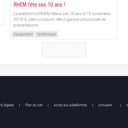
RHEM fête ses 10 ans !
La plateforme RHEM fêtera ses 10 ans le 15 novembre
2019! A cette occasion, elle organise une journée de
présentations
…
Read More
Equipement
Technologie
LOAD MORE
HOLD
SHIFT
KEY TO LOAD ALL
s légales
| Plan du site |
Accès aux plateformes
|
Annuaire
|
I