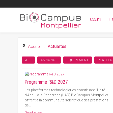
ACCUEIL
U
Accueil
Actualités
ALL
ANNONCE
EQUIPEMENT
PLATEFO
Programme R&D 2027
Les plateformes technologiques constituant l’Unité
d’Appui à la Recherche (UAR) BioCampus Montpellier
offrent à la communauté scientifique des prestations
de
…
Read More