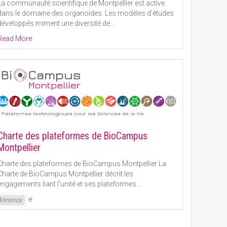
La communauté scientifique de Montpellier est active
dans le domaine des organoïdes. Les modèles d’études
développés miment une diversité de
…
Read More
Charte des plateformes de BioCampus
Montpellier
Charte des plateformes de BioCampus Montpellier La
Charte de BioCampus Montpellier décrit les
engagements liant l’unité et ses plateformes.
…
Read More
Annonce