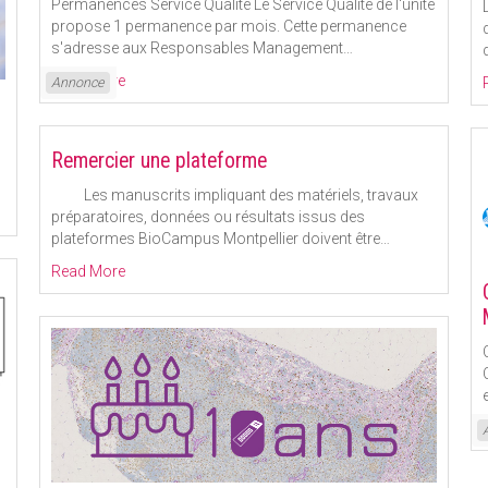
Permanences Service Qualité Le Service Qualité de l'unité
propose 1 permanence par mois. Cette permanence
s'adresse aux Responsables Management
…
Read More
Annonce
Remercier une plateforme
Les manuscrits impliquant des matériels, travaux
préparatoires, données ou résultats issus des
plateformes BioCampus Montpellier doivent être
…
Read More