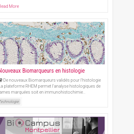
Read More
Nouveaux Biomarqueurs en histologie
De nouveaux Biomarqueurs validés pour l'histologie
La plateforme RHEM permet l'analyse histologiques de
lames marquées soit en immunohistochimie
…
Read More
Technologie